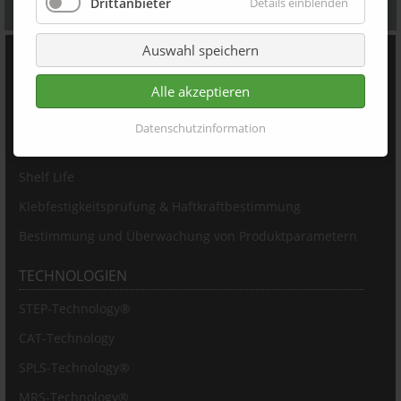
Absenden
Drittanbieter
Details einblenden
Auswahl speichern
PRODUKTE
Partikelgrößenbestimmung & Charakterisierung
Alle akzeptieren
Partikelkonzentration
Datenschutzinformation
Emulsions- & Suspensionsanalyse
Shelf Life
Klebfestigkeitsprüfung & Haftkraftbestimmung
Bestimmung und Überwachung von Produktparametern
TECHNOLOGIEN
STEP-Technology®
CAT-Technology
SPLS-Technology®
MRS-Technology®