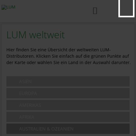

LUM weltweit
Hier finden Sie eine Übersicht der weltweiten LUM-
Distributoren. Klicken Sie einfach auf die grünen Punkte auf
der Karte oder wählen Sie ein Land in der Auswahl darunter.
ASIEN
EUROPA
AMERIKAS
AFRIKA
AUSTRALIEN & OZEANIEN