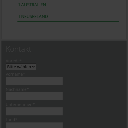
AUSTRALIEN
NEUSEELAND
Kontakt
Pflichtfeld
Anrede
*
Pflichtfeld
Vorname
*
Pflichtfeld
Nachname
*
Pflichtfeld
Unternehmen
*
Pflichtfeld
Land
*