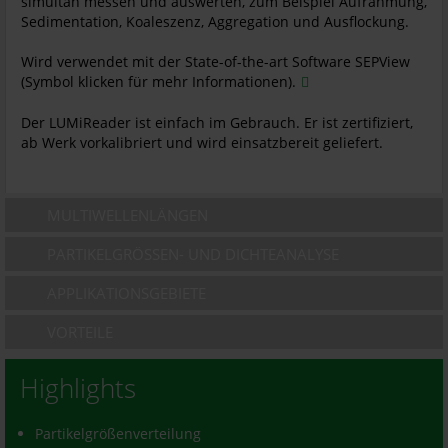
simultan messen und auswerten, zum Beispiel Aufrahmung,
Sedimentation, Koaleszenz, Aggregation und Ausflockung.
Wird verwendet mit der State-of-the-art Software SEPView
(Symbol klicken für mehr Informationen).
Der LUMiReader ist einfach im Gebrauch. Er ist zertifiziert,
ab Werk vorkalibriert und wird einsatzbereit geliefert.
MULTIWELLENLÄNGEN
PARTIKELGRÖSSEN- UND DICHTEANALYSE
APPLIKATIONSGEBIETE
VORTEILE
Highlights
Partikelgrößenverteilung