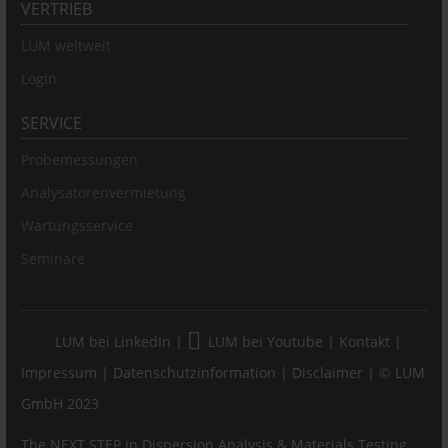
VERTRIEB
LUM weltweit
Login
SERVICE
Probemessungen
Analysatorenvermietung
Wartungsservice
Seminare
LUM bei LinkedIn
|
LUM bei Youtube
|
Kontakt
|
Impressum
|
Datenschutzinformation
|
Disclaimer
| © LUM
GmbH 2023
The NEXT STEP in Dispersion Analysis & Materials Testing