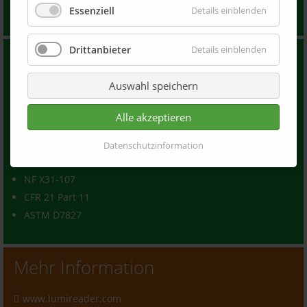
Zum Ausklappen klicken
Essenziell
Details einblenden
Drittanbieter
Details einblenden
Normen
Auswahl speichern
ISO/TR 13097
ISO/TR 18811
Alle akzeptieren
ISO 18747-1/2
ISO 13317
Datenschutzinformation
ISO/TS 22107
NF X31-107
CFR 21 Part 11
ASTM D7827
Mehr Information
www.lumireader.com