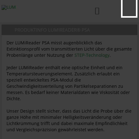

PRODUKTINFO LUMIREADER® PSA
Der LUMiReader PSA misst augenblicklich das
Extinktionsprofil vom transmittierten Licht über die gesamte
Probenlänge unter Nutzung der
STEP-Technology
.
Jeder LUMiReader enthält eine optische Einheit und ein
Temperatursteuerungselement. Zusätzlich erlaubt ein
speziell entwickeltes PSA-Modul die
Geschwindigkeitsverteilung von Partikelseparationen zu
messen. Es bedarf keiner Materialdaten wie Viskosität oder
Dichte.
Unser Design stellt sicher, dass das Licht die Probe über die
ganze Höhe mit minimaler Helligkeitsveränderung oder
Lichtkrümmung trifft und dabei maximale Empfindlichkeit
und Vergleichspräzision gewährleistet werden.