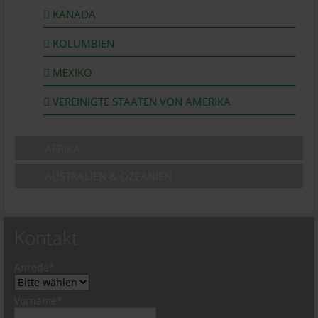
KANADA
KOLUMBIEN
MEXIKO
VEREINIGTE STAATEN VON AMERIKA
AFRIKA
AUSTRALIEN & OZEANIEN
Kontakt
Pflichtfeld
Anrede
*
Pflichtfeld
Vorname
*