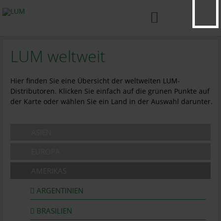

LUM weltweit
Hier finden Sie eine Übersicht der weltweiten LUM-
Distributoren. Klicken Sie einfach auf die grünen Punkte auf
der Karte oder wählen Sie ein Land in der Auswahl darunter.
ASIEN
EUROPA
AMERIKAS
ARGENTINIEN
BRASILIEN