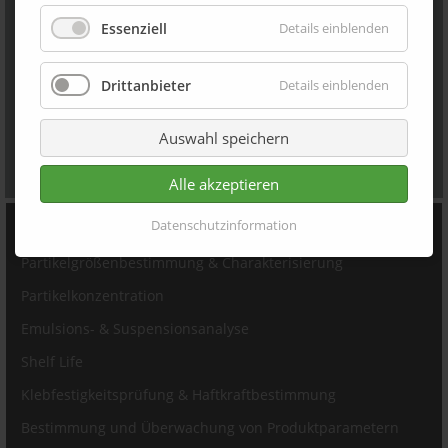
Bitte beachten sie unsere Datenschutzinformationen:
Essenziell
Details einblenden
Datenschutzerklärung
Impressum
Drittanbieter
Details einblenden
Für die Verarbeitung meiner Daten gebe ich mein
Einverständnis.
Auswahl speichern
Absenden
Alle akzeptieren
PRODUKTE
Datenschutzinformation
Partikelgrößenbestimmung & Charakterisierung
Partikelkonzentration
Emulsions- & Suspensionsanalyse
Shelf Life
Klebfestigkeitsprüfung & Haftkraftbestimmung
Bestimmung und Überwachung von Produktparametern