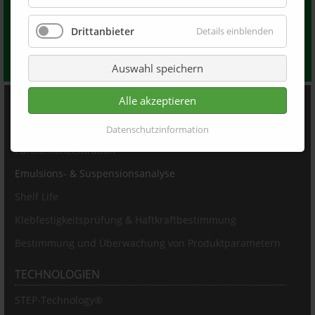
Kontaktieren Sie uns
Drittanbieter
Details einblenden
Kontaktieren Sie uns für mehr Informationen oder ein
individuelles Angebot
Auswahl speichern
PRODUKTE
Alle akzeptieren
Partikelgrößenbestimmung & Charakterisierung
Datenschutzinformation
Partikelkonzentration
Emulsions- & Suspensionsanalyse
Shelf Life
Klebfestigkeitsprüfung & Haftkraftbestimmung
Bestimmung und Überwachung von Produktparametern
TECHNOLOGIEN
STEP-Technology®