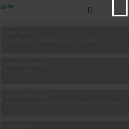

LUMiFuge ®
Die einzige direkte und beschleunigte Stabilitätsanalyse
LUMiReader ® PSA
Was das bloße Auge nicht sieht
LUMiReader X-Ray ®
Durchleuchtet selbst hochkonzentrierte Dispersionen und Emulsionen
LUMiSizer ®