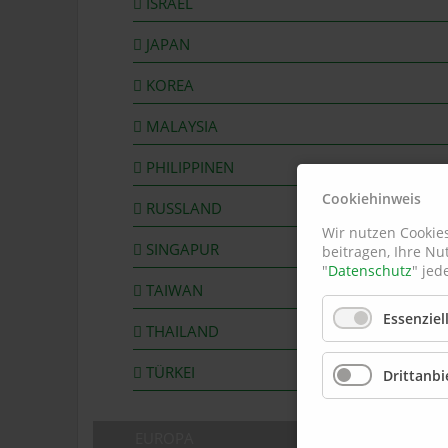
ISRAEL
JAPAN
KOREA
MALAYSIA
PHILIPPINEN
Cookiehinweis
RUSSLAND
Wir nutzen Cookies
SINGAPUR
beitragen, Ihre Nu
"
Datenschutz
" jed
TAIWAN
Essenziel
THAILAND
TÜRKEI
Drittanbi
EUROPA