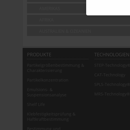
AMERIKAS
AFRIKA
AUSTRALIEN & OZEANIEN
PRODUKTE
TECHNOLOGIEN
Partikelgrößenbestimmung &
STEP-Technology
Charakterisierung
CAT-Technology
Partikelkonzentration
SPLS-Technology
Emulsions- &
MRS-Technology®
Suspensionsanalyse
Shelf Life
Klebfestigkeitsprüfung &
Haftkraftbestimmung
Bestimmung und