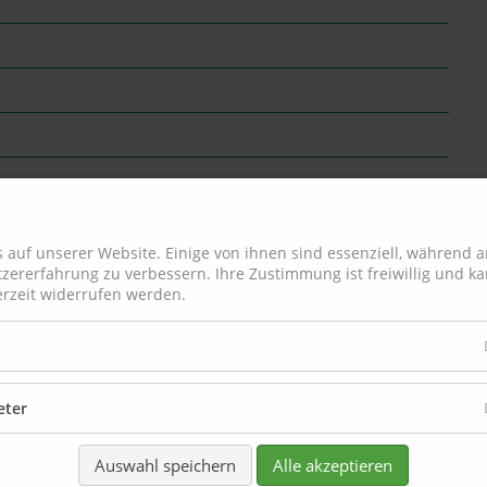
 auf unserer Website. Einige von ihnen sind essenziell, während 
tzererfahrung zu verbessern. Ihre Zustimmung ist freiwillig und ka
erzeit widerrufen werden.
l
eter
Auswahl speichern
Alle akzeptieren