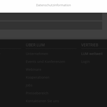
Datenschutzinformation
ÜBER LUM
VERTRIEB
®
Unternehmen
LUM weltweit
Events und Konferenzen
Login
®
Webinare
Kooperationen
Jobs
Pressebereich
Kontaktieren Sie uns